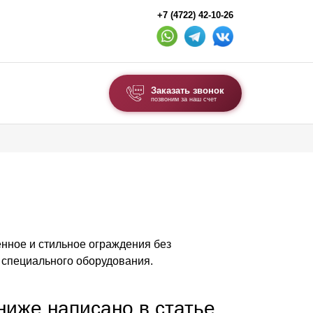
+7 (4722) 42-10-26
Заказать звонок
позвоним за наш счет
ВЫБОР ПО ТИПУ
Модульные заборы и ограждения
Комбинированные заборы
Секционные заборы
нное и стильное ограждения без
ВОРОТА И КАЛИТКИ
 специального оборудования.
Ворота откатные
Ворота распашные
 ниже написано в статье,
Ворота складные гармошка