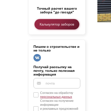
Заборы для дачи
Точный расчет вашего
Элитные заборы для коттеджей
забора "до гвоздя"
Заборы и ограждения для школ
Забор на участок 10 соток
Калькулятор заборов
Заборы и ограждения для дома
Пишем о строительстве и
не только
Получай рассылку на
почту, только полезная
информация
Согласен на обработку
персональных данных
Согласен на получение
информации
и рекламных предложений