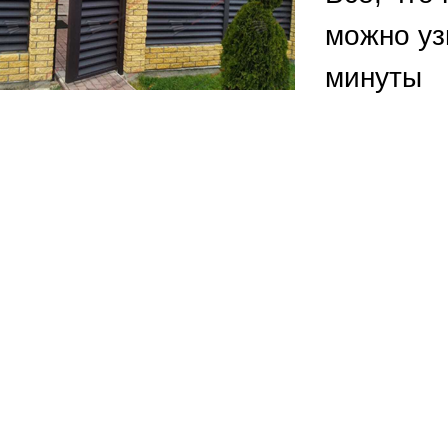
ВЫБОР ПО ХАРАКТЕРИСТИКАМ
можно уз
Горизонтальные заборы
минуты
Высокие заборы
Красивые, дизайнерские заборы
ВЫБОР ПО СПОСОБУ МОНТАЖА
Заборы под ключ
Готовые заборы
Комплекты заборов-лего "сделай сам"
Быстровозводимые заборы