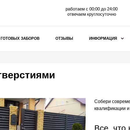
работаем с 00:00 до 24:00
отвечаем круглосуточно
 ГОТОВЫХ ЗАБОРОВ
ОТЗЫВЫ
ИНФОРМАЦИЯ
ВЫБОР ПО МАТЕРИАЛУ
Заборы с кирпичными столбами
тверстиями
Заборы из евроштакетника
горизонтального
Металлические заборы для дачи
Забор жалюзи с кирпичными столбами
Собери совреме
Металлические заборы
квалификации и
Металлические ограждения
Все, что