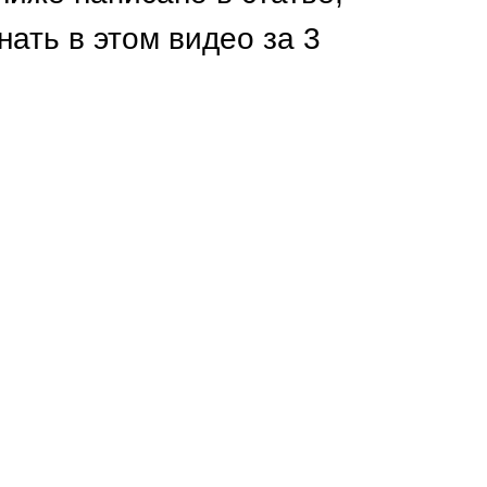
Каркасы ворот
нать в этом видео за 3
Калитки
Входные группы
ВСЕ ДЛЯ ЗАБОРА
Панели для забора