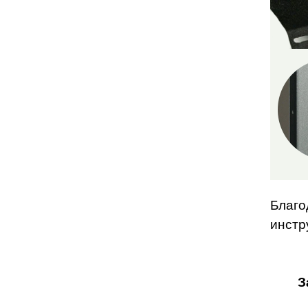
Благо
инстр
З