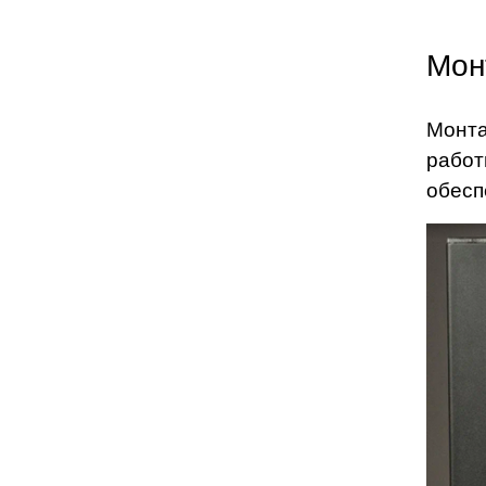
Мон
Монта
работ
обесп