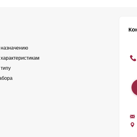
Ко
 назначению
 характеристикам
 типу
абора