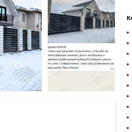
ВЫБОР ПО ХАРАКТЕРИСТИКАМ
Горизонтальные заборы
К
Высокие заборы
Красивые, дизайнерские заборы
ВЫБОР ПО СПОСОБУ МОНТАЖА
Заборы под ключ
Готовые заборы
Комплекты заборов-лего "сделай сам"
Быстровозводимые заборы