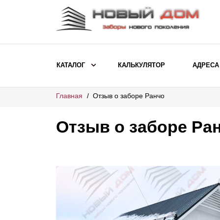
КАТАЛОГ
КАЛЬКУЛЯТОР
АДРЕСА
Главная
Отзыв о заборе Ранчо
ВЫБОР ПО МОДЕЛИ
Заборы Ранчо
Отзыв о заборе Ра
Заборы Хай-тек
Заборы Классика
Заборы Жалюзи
ВЫБОР ПО НАЗНАЧЕНИЮ
Заборы и ограждения для детских
садов