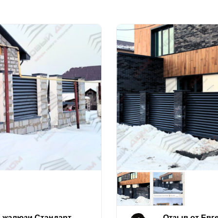
е-жалюзи Стандарт
Отзыв от Евг