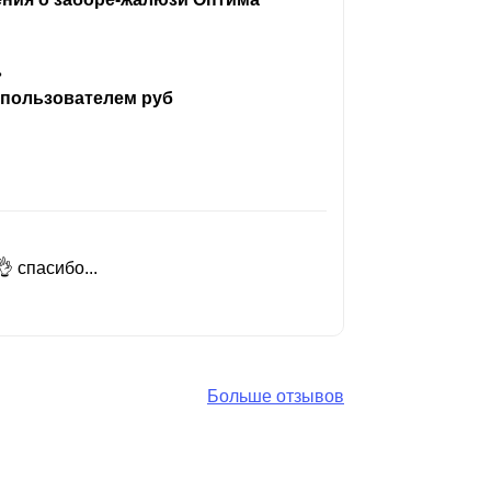
ь
 пользователем руб
 спасибо...
Добрый день
Читать вес
Больше отзывов