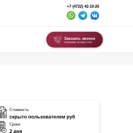
+7 (4722) 42-10-26
Заказать звонок
позвоним за наш счет
ВЫБОР ПО ТИПУ
Модульные заборы и ограждения
Комбинированные заборы
Секционные заборы
ВОРОТА И КАЛИТКИ
Стоимость
скрыто пользователем руб
Ворота откатные
Сроки
Ворота распашные
2 дня
Ворота складные гармошка