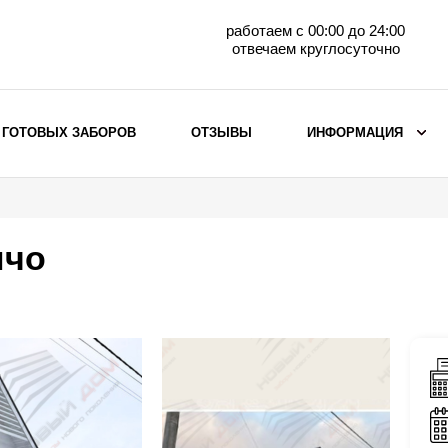
работаем с 00:00 до 24:00
отвечаем круглосуточно
 ГОТОВЫХ ЗАБОРОВ
ОТЗЫВЫ
ИНФОРМАЦИЯ
ВЫБОР ПО МАТЕРИАЛУ
Заборы с кирпичными столбами
нчо
Заборы из евроштакетника
горизонтального
Металлические заборы для дачи
Забор жалюзи с кирпичными столбами
Металлические заборы
Металлические ограждения