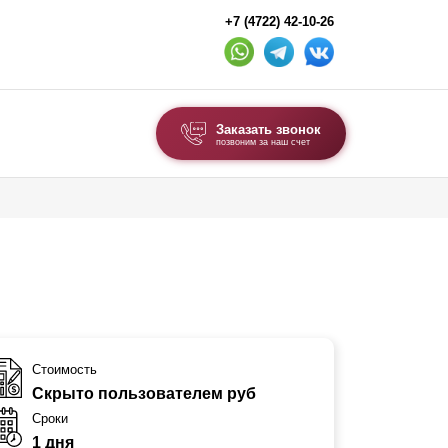
+7 (4722) 42-10-26
Заказать звонок
позвоним за наш счет
ВЫБОР ПО ТИПУ
Модульные заборы и ограждения
Комбинированные заборы
Секционные заборы
ВОРОТА И КАЛИТКИ
Стоимость
Скрыто пользователем руб
Ворота откатные
Сроки
Ворота распашные
1 дня
Ворота складные гармошка