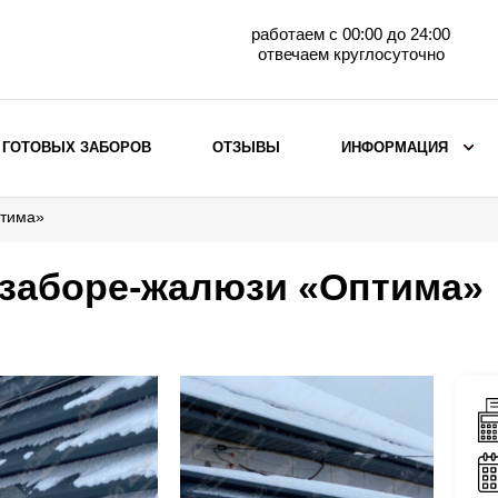
работаем с 00:00 до 24:00
отвечаем круглосуточно
 ГОТОВЫХ ЗАБОРОВ
ОТЗЫВЫ
ИНФОРМАЦИЯ
птима»
ВЫБОР ПО МАТЕРИАЛУ
Заборы с кирпичными столбами
 заборе-жалюзи «Оптима»
Заборы из евроштакетника
горизонтального
Металлические заборы для дачи
Забор жалюзи с кирпичными столбами
Металлические заборы
Металлические ограждения