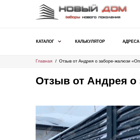
КАТАЛОГ
КАЛЬКУЛЯТОР
АДРЕСА
Главная
Отзыв от Андрея о заборе-жалюзи «О
ВЫБОР ПО МОДЕЛИ
Заборы Ранчо
Отзыв от Андрея о
Заборы Хай-тек
Заборы Классика
Заборы Жалюзи
ВЫБОР ПО НАЗНАЧЕНИЮ
Заборы и ограждения для детских
садов