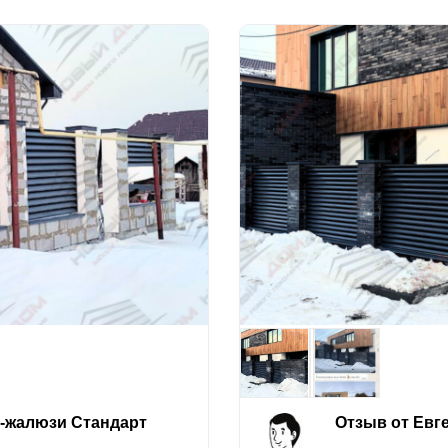
е-жалюзи Стандарт
Отзыв от Евг