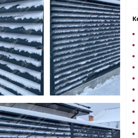
ВЫБОР ПО ХАРАКТЕРИСТИКАМ
Горизонтальные заборы
К
Высокие заборы
Красивые, дизайнерские заборы
ВЫБОР ПО СПОСОБУ МОНТАЖА
Заборы под ключ
Готовые заборы
Комплекты заборов-лего "сделай сам"
Быстровозводимые заборы