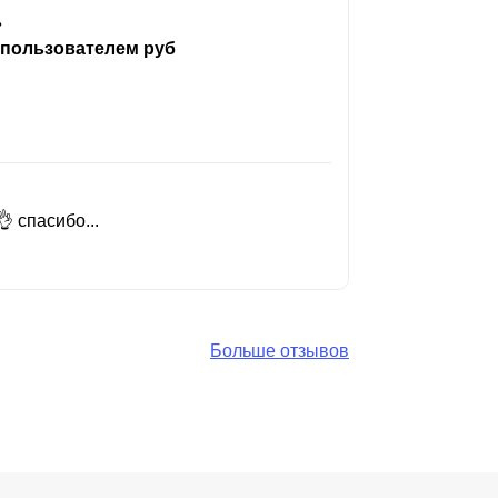
ь
 пользователем руб
 спасибо...
Добрый день
Читать вес
Больше отзывов