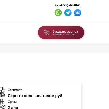
+7 (4722) 42-10-26
Заказать звонок
позвоним за наш счет
ВЫБОР ПО ТИПУ
Модульные заборы и ограждения
Комбинированные заборы
Секционные заборы
ВОРОТА И КАЛИТКИ
Стоимость
Скрыто пользователем руб
Ворота откатные
Сроки
Ворота распашные
2 дня
Ворота складные гармошка