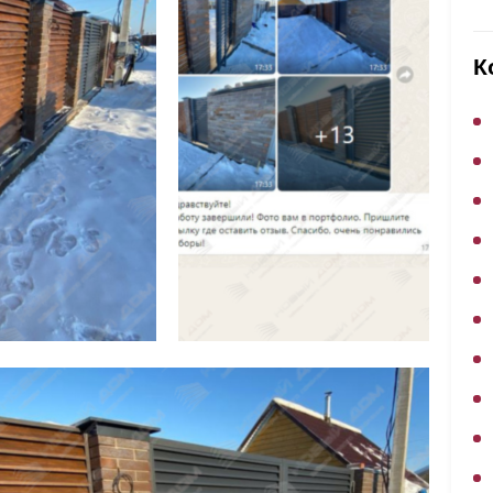
ВЫБОР ПО ХАРАКТЕРИСТИКАМ
Горизонтальные заборы
К
Высокие заборы
Красивые, дизайнерские заборы
ВЫБОР ПО СПОСОБУ МОНТАЖА
Заборы под ключ
Готовые заборы
Комплекты заборов-лего "сделай сам"
Быстровозводимые заборы