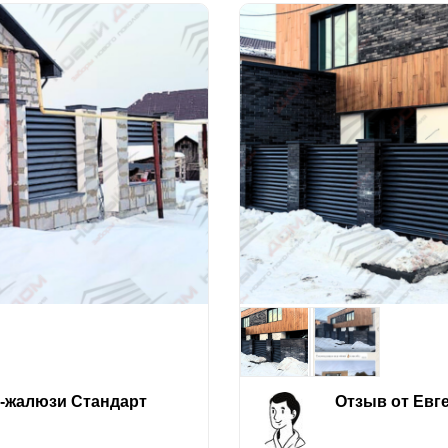
е-жалюзи Стандарт
Отзыв от Евг