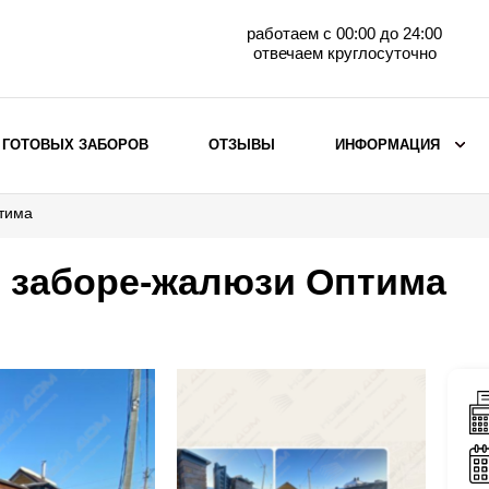
работаем с 00:00 до 24:00
отвечаем круглосуточно
 ГОТОВЫХ ЗАБОРОВ
ОТЗЫВЫ
ИНФОРМАЦИЯ
птима
ВЫБОР ПО МАТЕРИАЛУ
Заборы с кирпичными столбами
о заборе-жалюзи Оптима
Заборы из евроштакетника
горизонтального
Металлические заборы для дачи
Забор жалюзи с кирпичными столбами
Металлические заборы
Металлические ограждения