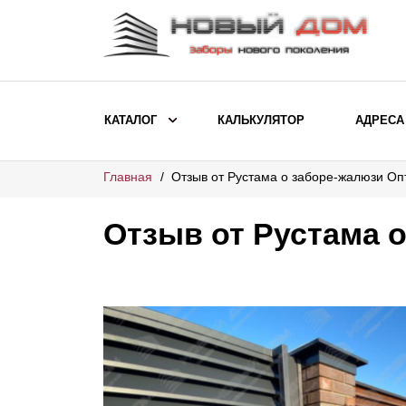
КАТАЛОГ
КАЛЬКУЛЯТОР
АДРЕСА
Главная
Отзыв от Рустама о заборе-жалюзи О
ВЫБОР ПО МОДЕЛИ
Заборы Ранчо
Отзыв от Рустама 
Заборы Хай-тек
Заборы Классика
Заборы Жалюзи
ВЫБОР ПО НАЗНАЧЕНИЮ
Заборы и ограждения для детских
садов