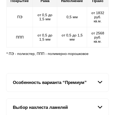
Покрытие
Рама
Наполнение
Прайс
от 1832
от 0,5 до
ПЭ
0,5 мм
руб.
1,5 мм
кв.м.
от 2568
от 0,5 до
от 0,5 до 1,5
ППП
руб.
1,5 мм
мм
кв.м.
* ПЭ - полиэстер, ППП - полимерно-порошковое
Особенность варианта “Премиум”
Этот вариант продолжает тенденцию линейки
Выбор нахлеста ламелей
заборов-жалюзи, заложенную младшими