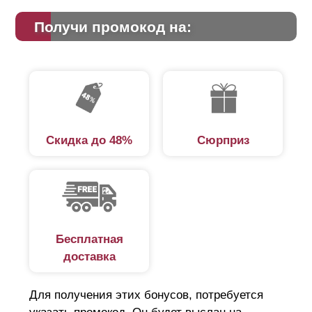
внимание при выборе нахлеста. Это дизайнерская
составляющая. Дело в том, что с задней стороны
Получи промокод на:
секции, когда ее длина превышает 1,5 метра,
крепится усилитель. Нужен он для того, чтобы
избежать прогибания таких длинных ламелей.
Крепления этого усилителя видны с лицевой стороны
забора (см. на фото). Если ламели расположены с
нахлестом, то они скрывают эти крепления.
Скидка до 48%
Сюрприз
Бесплатная
доставка
Для получения этих бонусов, потребуется