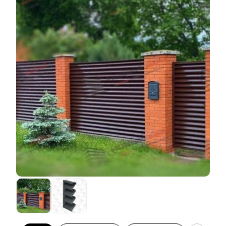
варианта есть свои плюсы и минусы. Плюсы в том,
что забор получается дешевле по сравнению с
порошковой окраской. При этом и качество и
дизайнерская составляющая остаются на высоком
уровне. Но есть и ряд минусов. Ассортимент
расцветок и фактур листовой стали, которые
производят наши заводы, не всегда покрывает
желания клиентов. И, к сожалению, этот ассортимент
При этом глубина секции остается в своих
зачастую доступен только для стали толщиной 0,5
стандартных пределах. Как и в прочих вариантах
мм. А если необходимо выполнить забор из стали
исполнения заборов, глубина может быть: 50 мм, 60
толще, то ассортимент расцветок сводится в лучшем
мм и 80 мм. Функциональные и эксплуатационные
случае к трем цветам. И они далеко не ходовые. И
характеристики забора не меняются в зависимости
еще одно ограничение в том, что в таком варианте
от выбора глубины секции. При любой глубине
декоративного покрытия доступны не все варианты
заборы остаются одинаково качественными,
наших конструктивных решений. А это в некоторых
прочными и надежными. Меняется лишь
случаях может снизить скорость монтажа забора
дизайнерская составляющая. Тут, как и в
(качество забора, при этом, конечно же не страдает).
предыдущих вариантах, можно искать наиболее
Тем не менее, для многих эти ограничения не
подходящий для вас баланс между эффектом
мешают подобрать подходящий вариант и тогда
объемности, количеством горизонтальных линий и
такое покрытие является наиболее оптимальным.
изгибов.